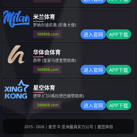
原甲酸三甲酯
原甲酸三乙酯
华体在线登录官网-华体会online(中国)
氰化钠
三聚氯氰
进入产品中心