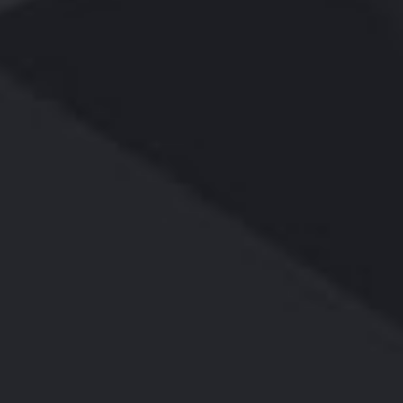
运动与快乐融合，竞技与趣味加持！ 第九届“诚信杯”职
工趣味运动会隆重举办
4月27日，第九届“诚信杯”职工趣味运动会在公司隆重举行，来
自生产一线、职能科室以及下属公司共76支队伍、374名职工参
加了比赛。