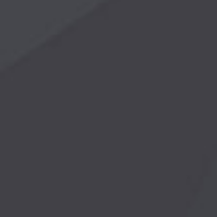
原甲酸三甲酯
原甲酸三甲酯CAS号：149-73-5
产品指标
指标
项目
一等品
合格品
原甲酸三甲酯含量
99.5
99.0
(%) ≥
甲醇含量
0.2
0.3
(%) ≤
甲酸甲酯含量
0.2
0.3
(%) ≤
三嗪(%)
0.02
——