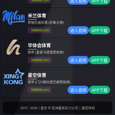
产品咨询
相关推荐
获取产品报价
填写您的电话和E-mail信息，我们将在一个工作日内及时与您取得联
系，尽快解决您提出的问题。