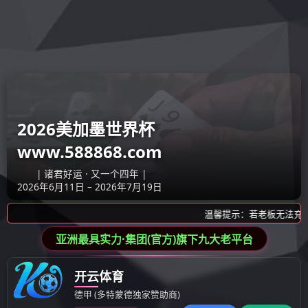
English
首页
标签管理
刺激
损伤
类别
急性毒性
0532-83889090
证书
报告公示
诚信集团